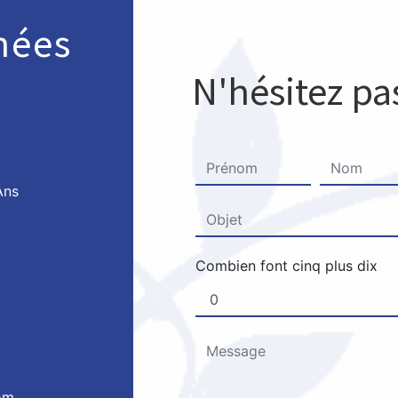
nées
N'hésitez pa
Ans
Combien font cinq plus dix
om