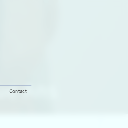
ue Ans
s
Contact