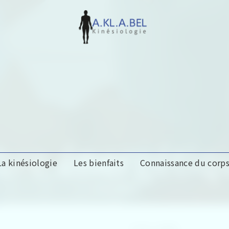
ibre énergétiq
La kinésiologie
Les bienfaits
Connaissance du corp
A.KL.A.BEL