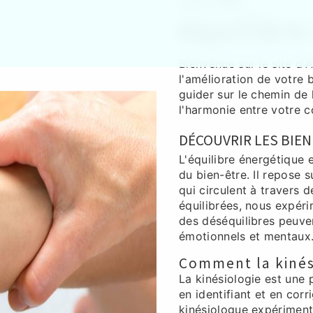
A.KL.A.BEL
équilibre
Bienvenue sur le site d'
l'amélioration de votre
guider sur le chemin de 
l'harmonie entre votre c
DÉCOUVRIR LES BIEN
L'équilibre énergétique 
du bien-être. Il repose 
qui circulent à travers 
équilibrées, nous expér
des déséquilibres peuve
émotionnels et mentaux
Comment la kinés
La kinésiologie est une p
en identifiant et en cor
kinésiologue expériment