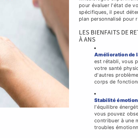
pour évaluer l'état de v
spécifiques, il peut dét
plan personnalisé pour r
LES BIENFAITS DE R
À ANS
Amélioration de l
est rétabli, vous
votre santé physi
d'autres problème
corps de fonction
Stabilité émotion
l'équilibre énergét
vous pouvez obser
contribuer à une m
troubles émotionn