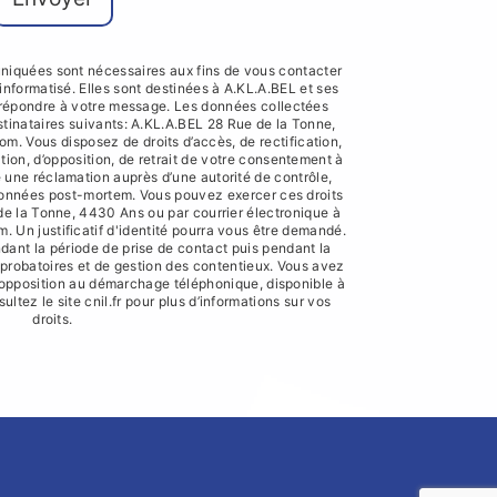
iquées sont nécessaires aux fins de vous contacter
 informatisé. Elles sont destinées à A.KL.A.BEL et ses
e répondre à votre message. Les données collectées
inataires suivants: A.KL.A.BEL 28 Rue de la Tonne,
 Vous disposez de droits d’accès, de rectification,
ation, d’opposition, de retrait de votre consentement à
e une réclamation auprès d’une autorité de contrôle,
 données post-mortem. Vous pouvez exercer ces droits
 de la Tonne, 4430 Ans ou par courrier électronique à
Un justificatif d'identité pourra vous être demandé.
nt la période de prise de contact puis pendant la
s probatoires et de gestion des contentieux. Vous avez
e d'opposition au démarchage téléphonique, disponible à
sultez le site cnil.fr pour plus d’informations sur vos
droits.