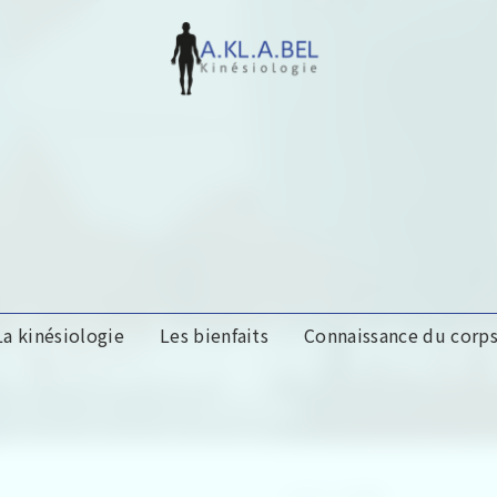
ésiologie Her
La kinésiologie
Les bienfaits
Connaissance du corp
A.KL.A.BEL