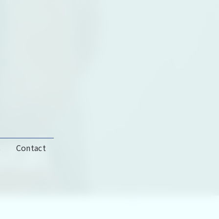
stal
s
Contact