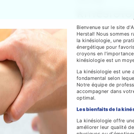
A.KL.A.BEL
kinésiolo
Bienvenue sur le site d'
Herstal! Nous sommes ra
la kinésiologie, une prat
énergétique pour favoris
croyons en l'importance 
kinésiologie est un moye
La kinésiologie est une 
fondamental selon lequel 
Notre équipe de professi
accompagner dans votre 
optimal.
Les bienfaits de la kiné
La kinésiologie offre un
améliorer leur qualité d
physiques ou d'émotions 