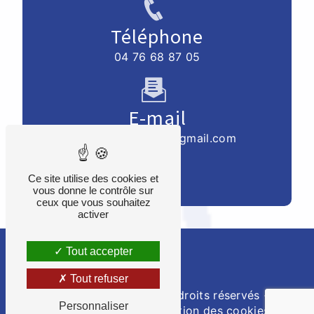
Téléphone
04 76 68 87 05
E-mail
mbelleflamme07@gmail.com
Ce site utilise des cookies et
vous donne le contrôle sur
ceux que vous souhaitez
activer
Tout accepter
Recherches fréquentes
Tout refuser
©
Vistalid
- 2026 - Tous droits réservés -
Personnaliser
Mentions légales
-
Gestion des cookies