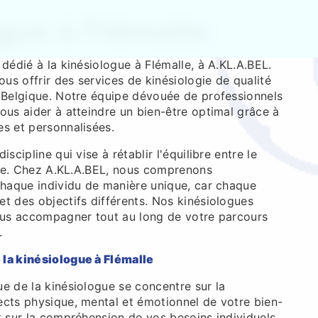
gue à Flémalle
 dédié à la kinésiologue à Flémalle, à A.KL.A.BEL.
s offrir des services de kinésiologie de qualité
n Belgique. Notre équipe dévouée de professionnels
ous aider à atteindre un bien-être optimal grâce à
es et personnalisées.
iscipline qui vise à rétablir l'équilibre entre le
rgie. Chez A.KL.A.BEL, nous comprenons
 chaque individu de manière unique, car chaque
t des objectifs différents. Nos kinésiologues
vous accompagner tout au long de votre parcours
.
la kinésiologue à Flémalle
e de la kinésiologue se concentre sur la
ects physique, mental et émotionnel de votre bien-
t sur la compréhension de vos besoins individuels,