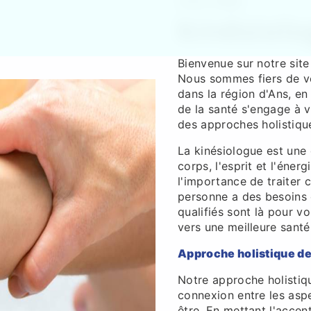
A.KL.A.BEL
kinésiolo
Bienvenue sur notre site
Nous sommes fiers de vou
dans la région d'Ans, e
de la santé s'engage à v
des approches holistiqu
La kinésiologue est une d
corps, l'esprit et l'éne
l'importance de traiter
personne a des besoins e
qualifiés sont là pour 
vers une meilleure santé
Approche holistique de 
Notre approche holistiqu
connexion entre les asp
être. En mettant l'accen