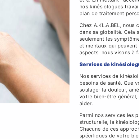
nos kinésiologues travai
plan de traitement perso
Chez A.KL.A.BEL, nous c
dans sa globalité. Cela 
seulement les symptômes
et mentaux qui peuvent c
aspects, nous visons à 
Services de kinésiolog
Nos services de kinésio
besoins de santé. Que v
soulager la douleur, amél
votre bien-être général,
aider.
Parmi nos services les 
structurelle, la kinésio
Chacune de ces approch
spécifiques de votre bie