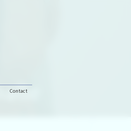
malle
s
Contact