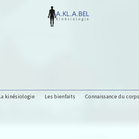
siologue Flé
La kinésiologie
Les bienfaits
Connaissance du corp
A.KL.A.BEL