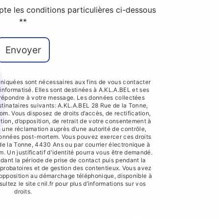
pte les conditions particulières ci-dessous
**
Envoyer
iquées sont nécessaires aux fins de vous contacter
 informatisé. Elles sont destinées à A.KL.A.BEL et ses
e répondre à votre message. Les données collectées
inataires suivants: A.KL.A.BEL 28 Rue de la Tonne,
 Vous disposez de droits d’accès, de rectification,
ation, d’opposition, de retrait de votre consentement à
e une réclamation auprès d’une autorité de contrôle,
 données post-mortem. Vous pouvez exercer ces droits
 de la Tonne, 4430 Ans ou par courrier électronique à
Un justificatif d'identité pourra vous être demandé.
nt la période de prise de contact puis pendant la
s probatoires et de gestion des contentieux. Vous avez
e d'opposition au démarchage téléphonique, disponible à
sultez le site cnil.fr pour plus d’informations sur vos
droits.