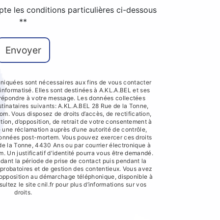
pte les conditions particulières ci-dessous
**
Envoyer
iquées sont nécessaires aux fins de vous contacter
 informatisé. Elles sont destinées à A.KL.A.BEL et ses
e répondre à votre message. Les données collectées
inataires suivants: A.KL.A.BEL 28 Rue de la Tonne,
 Vous disposez de droits d’accès, de rectification,
ation, d’opposition, de retrait de votre consentement à
e une réclamation auprès d’une autorité de contrôle,
 données post-mortem. Vous pouvez exercer ces droits
 de la Tonne, 4430 Ans ou par courrier électronique à
Un justificatif d'identité pourra vous être demandé.
nt la période de prise de contact puis pendant la
s probatoires et de gestion des contentieux. Vous avez
e d'opposition au démarchage téléphonique, disponible à
sultez le site cnil.fr pour plus d’informations sur vos
droits.