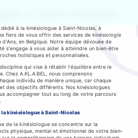
gue à Saint-Nicolas
 dédié à la kinésiologue à Saint-Nicolas, à
 fiers de vous offrir des services de kinésiologie
on d'Ans, en Belgique. Notre équipe dévouée de
té s'engage à vous aider à atteindre un bien-être
roches holistiques et personnalisées.
iscipline qui vise à rétablir l'équilibre entre le
rgie. Chez A.KL.A.BEL, nous comprenons
 chaque individu de manière unique, car chaque
t des objectifs différents. Nos kinésiologues
vous accompagner tout au long de votre parcours
.
 la kinésiologue à Saint-Nicolas
e de la kinésiologue se concentre sur la
ects physique, mental et émotionnel de votre bien-
t sur la compréhension de vos besoins individuels,