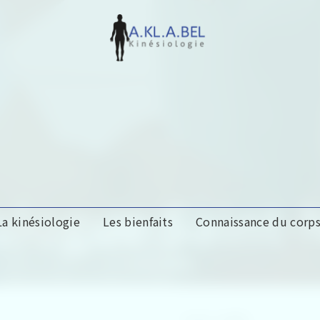
ologue Saint-
La kinésiologie
Les bienfaits
Connaissance du corp
A.KL.A.BEL