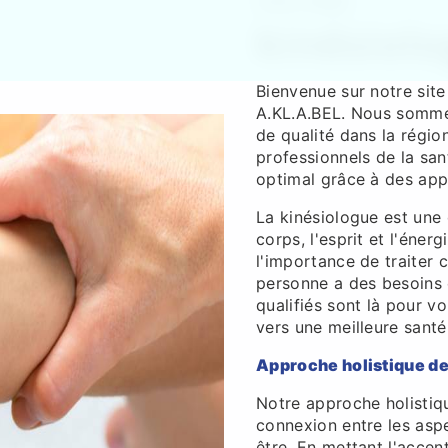
A.KL.A.BEL
kinésiolo
Bienvenue sur notre site
A.KL.A.BEL. Nous sommes
de qualité dans la régi
professionnels de la san
optimal grâce à des app
La kinésiologue est une d
corps, l'esprit et l'éne
l'importance de traiter
personne a des besoins e
qualifiés sont là pour 
vers une meilleure santé
Approche holistique de
Notre approche holistiqu
connexion entre les asp
être. En mettant l'accen