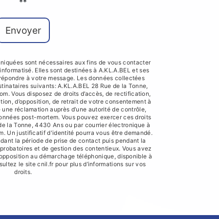
**
Envoyer
iquées sont nécessaires aux fins de vous contacter
 informatisé. Elles sont destinées à A.KL.A.BEL et ses
e répondre à votre message. Les données collectées
inataires suivants: A.KL.A.BEL 28 Rue de la Tonne,
 Vous disposez de droits d’accès, de rectification,
ation, d’opposition, de retrait de votre consentement à
e une réclamation auprès d’une autorité de contrôle,
 données post-mortem. Vous pouvez exercer ces droits
 de la Tonne, 4430 Ans ou par courrier électronique à
Un justificatif d'identité pourra vous être demandé.
nt la période de prise de contact puis pendant la
s probatoires et de gestion des contentieux. Vous avez
e d'opposition au démarchage téléphonique, disponible à
sultez le site cnil.fr pour plus d’informations sur vos
droits.