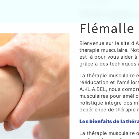
A.KL.A.BEL
thérapie 
Flémalle
Bienvenue sur le site d'
thérapie musculaire. No
est là pour vous aider à
grâce à des techniques 
La thérapie musculaire e
rééducation et l'amélio
A.KL.A.BEL, nous compre
musculaires pour amélior
holistique intègre des 
expérience de thérapie m
Les bienfaits de la thé
La thérapie musculaire of