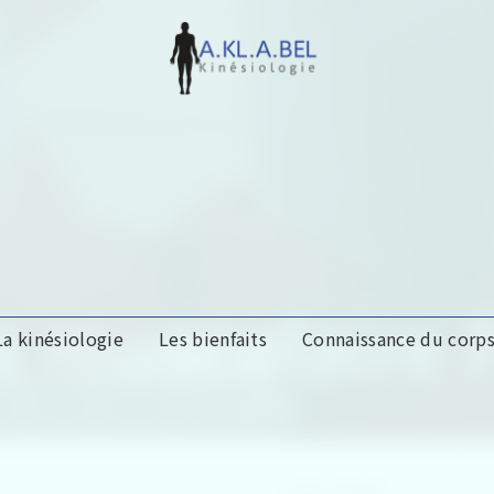
e musculaire 
La kinésiologie
Les bienfaits
Connaissance du corp
A.KL.A.BEL