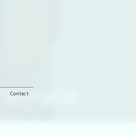
Flémalle
s
Contact