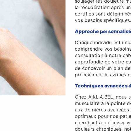
soulager les douleurs mus
la récupération après u
certifiés sont détermin
vos besoins spécifiques
Approche personnalis
Chaque individu est uni
comprendre vos besoins 
consultation à notre cab
approfondie de votre co
de concevoir un plan de
précisément les zones né
Techniques avancées d
Chez A.KL.A.BEL, nous s
musculaire à la pointe d
aux dernières avancées d
optimaux pour nos patie
cherchant à optimiser v
douleurs chroniques, no